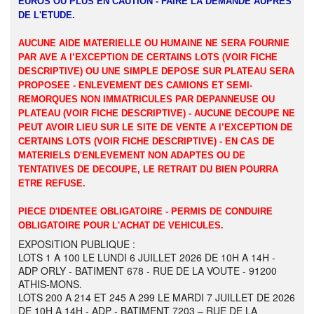
EUROS OU PLUS EN CAUTION - FAIRE LA DEMANDE AUPRES
DE L'ETUDE.
AUCUNE AIDE MATERIELLE OU HUMAINE NE SERA FOURNIE
PAR AVE A l’EXCEPTION DE CERTAINS LOTS (VOIR FICHE
DESCRIPTIVE) OU UNE SIMPLE DEPOSE SUR PLATEAU SERA
PROPOSEE - ENLEVEMENT DES CAMIONS ET SEMI-
REMORQUES NON IMMATRICULES PAR DEPANNEUSE OU
PLATEAU (VOIR FICHE DESCRIPTIVE) - AUCUNE DECOUPE NE
PEUT AVOIR LIEU SUR LE SITE DE VENTE A l’EXCEPTION DE
CERTAINS LOTS (VOIR FICHE DESCRIPTIVE) - EN CAS DE
MATERIELS D'ENLEVEMENT NON ADAPTES OU DE
TENTATIVES DE DECOUPE, LE RETRAIT DU BIEN POURRA
ETRE REFUSE.
PIECE D'IDENTEE OBLIGATOIRE - PERMIS DE CONDUIRE
OBLIGATOIRE POUR L'ACHAT DE VEHICULES.
EXPOSITION PUBLIQUE :
LOTS 1 A 100 LE LUNDI 6 JUILLET 2026 DE 10H A 14H -
ADP ORLY - BATIMENT 678 - RUE DE LA VOUTE - 91200
ATHIS-MONS.
LOTS 200 A 214 ET 245 A 299 LE MARDI 7 JUILLET DE 2026
DE 10H A 14H - ADP - BATIMENT 7203 – RUE DE LA