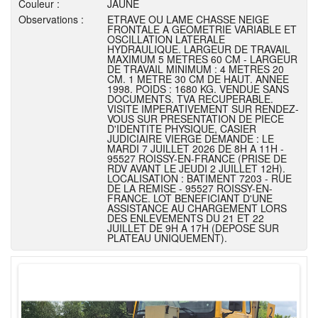
Couleur :
JAUNE
Observations :
ETRAVE OU LAME CHASSE NEIGE
FRONTALE A GEOMETRIE VARIABLE ET
OSCILLATION LATERALE
HYDRAULIQUE. LARGEUR DE TRAVAIL
MAXIMUM 5 METRES 60 CM - LARGEUR
DE TRAVAIL MINIMUM : 4 METRES 20
CM. 1 METRE 30 CM DE HAUT. ANNEE
1998. POIDS : 1680 KG. VENDUE SANS
DOCUMENTS. TVA RECUPERABLE.
VISITE IMPERATIVEMENT SUR RENDEZ-
VOUS SUR PRESENTATION DE PIECE
D'IDENTITE PHYSIQUE, CASIER
JUDICIAIRE VIERGE DEMANDE : LE
MARDI 7 JUILLET 2026 DE 8H A 11H -
95527 ROISSY-EN-FRANCE (PRISE DE
RDV AVANT LE JEUDI 2 JUILLET 12H).
LOCALISATION : BATIMENT 7203 - RUE
DE LA REMISE - 95527 ROISSY-EN-
FRANCE. LOT BENEFICIANT D'UNE
ASSISTANCE AU CHARGEMENT LORS
DES ENLEVEMENTS DU 21 ET 22
JUILLET DE 9H A 17H (DEPOSE SUR
PLATEAU UNIQUEMENT).