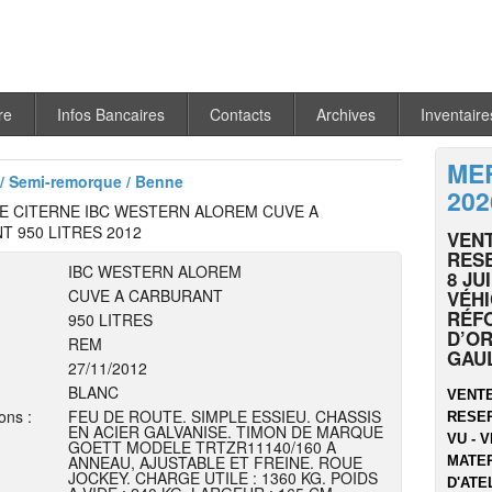
re
Infos Bancaires
Contacts
Archives
Inventaire
MER
/ Semi-remorque / Benne
202
 CITERNE IBC WESTERN ALOREM CUVE A
 950 LITRES 2012
VENT
RESE
IBC WESTERN ALOREM
8 JU
CUVE A CARBURANT
VÉHI
RÉF
950 LITRES
D’OR
REM
GAU
27/11/2012
BLANC
VENTE
ons :
FEU DE ROUTE. SIMPLE ESSIEU. CHASSIS
RESER
EN ACIER GALVANISE. TIMON DE MARQUE
VU - V
GOETT MODELE TRTZR11140/160 A
ANNEAU, AJUSTABLE ET FREINE. ROUE
MATER
JOCKEY. CHARGE UTILE : 1360 KG. POIDS
D'ATEL