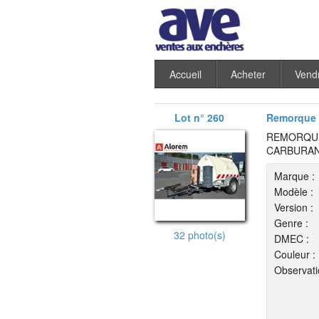
Accueil
Acheter
Vend
Lot n° 260
Remorque 
REMORQUE
CARBURANT
Marque :
Modèle :
Version :
Genre :
32 photo(s)
DMEC :
Couleur :
Observati