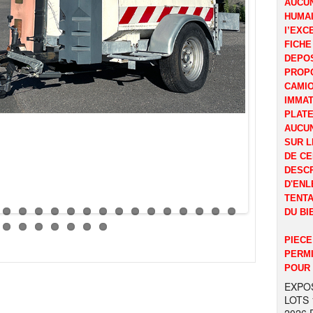
AUCUN
HUMAI
l’EXC
FICHE
DEPOS
PROP
CAMI
IMMAT
PLATE
AUCUN
SUR L
DE CE
DESCR
D'ENL
TENTA
DU BI
PIECE
PERMI
POUR 
EXPOS
LOTS 