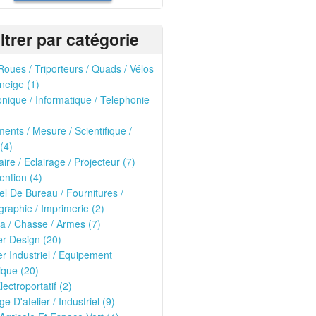
iltrer par catégorie
oues / Triporteurs / Quads / Vélos
neige (1)
onique / Informatique / Telephonie
ments / Mesure / Scientifique /
(4)
ire / Eclairage / Projecteur (7)
ntion (4)
el De Bureau / Fournitures /
raphie / Imprimerie (2)
ria / Chasse / Armes (7)
er Design (20)
er Industriel / Equipement
que (20)
lectroportatif (2)
ge D'atelier / Industriel (9)