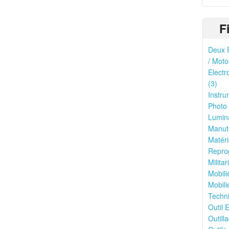
F
Deux R
/ Moto
Electr
(3)
Instru
Photo 
Lumina
Manute
Matéri
Reprog
Milita
Mobili
Mobili
Techni
Outil E
Outilla