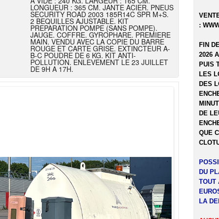
A VIDE : 240 KG. LARGEUR : 165 CM.
LONGUEUR : 365 CM. JANTE ACIER. PNEUS
SECURITY ROAD 2003 185R14C SPR M+S.
VENTE
2 BEQUILLES AJUSTABLE. KIT
:
WWW
PREPARATION POMPE (SANS POMPE).
JAUGE. COFFRE. GYROPHARE. PREMIERE
MAIN. VENDU AVEC LA COPIE DU BARRE
FIN D
ROUGE ET CARTE GRISE. EXTINCTEUR A-
B-C POUDRE DE 6 KG. KIT ANTI-
2026 
POLLUTION. ENLEVEMENT LE 23 JUILLET
PUIS 
DE 9H A 17H.
LES L
DES L
ENCHE
MINUT
DE LE
ENCHE
QUE C
CLOTU
POSSI
DU P
TOUT 
EUROS
LA DE