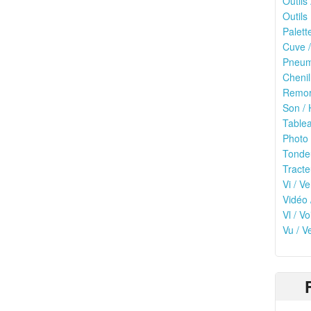
Outils
Outils 
Palett
Cuve /
Pneuma
Chenil
Remor
Son / 
Tablea
Photo 
Tonde
Tracte
Vi / Ve
Vidéo 
Vl / V
Vu / V