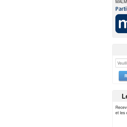
MALM
L
Recev
et les