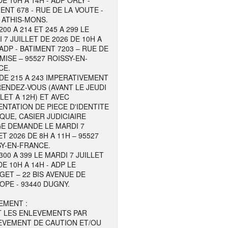
DE 10H A 14H - ADP ORLY -
ENT 678 - RUE DE LA VOUTE -
 ATHIS-MONS.
200 A 214 ET 245 A 299 LE
 7 JUILLET DE 2026 DE 10H A
 ADP - BATIMENT 7203 – RUE DE
MISE – 95527 ROISSY-EN-
CE.
DE 215 A 243 IMPERATIVEMENT
ENDEZ-VOUS (AVANT LE JEUDI
LLET A 12H) ET AVEC
NTATION DE PIECE D'IDENTITE
QUE, CASIER JUDICIAIRE
GE DEMANDE LE MARDI 7
ET 2026 DE 8H A 11H – 95527
Y-EN-FRANCE.
300 A 399 LE MARDI 7 JUILLET
DE 10H A 14H - ADP LE
ET – 22 BIS AVENUE DE
OPE - 93440 DUGNY.
EMENT :
T LES ENLEVEMENTS PAR
EVEMENT DE CAUTION ET/OU