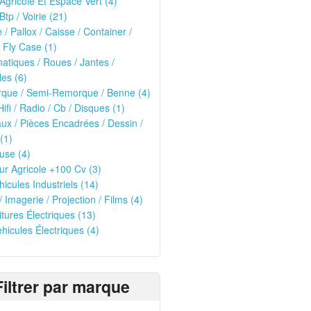
 Agricole Et Espace Vert (4)
Btp / Voirie (21)
e / Pallox / Caisse / Container /
 Fly Case (1)
tiques / Roues / Jantes /
les (6)
que / Semi-Remorque / Benne (4)
Hifi / Radio / Cb / Disques (1)
ux / Pièces Encadrées / Dessin /
(1)
use (4)
ur Agricole +100 Cv (3)
hicules Industriels (14)
/ Imagerie / Projection / Films (4)
oitures Électriques (13)
ehicules Électriques (4)
Filtrer par marque