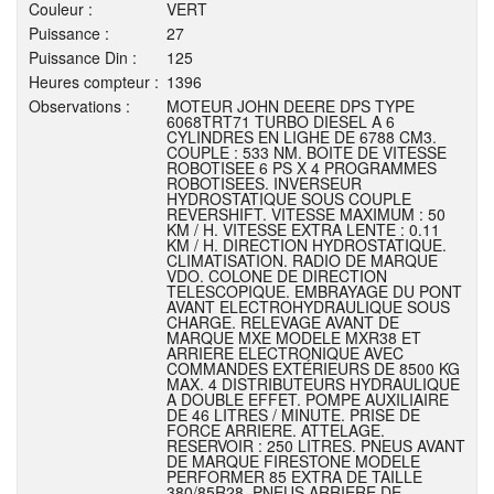
Couleur :
VERT
Puissance :
27
Puissance Din :
125
Heures compteur :
1396
Observations :
MOTEUR JOHN DEERE DPS TYPE
6068TRT71 TURBO DIESEL A 6
CYLINDRES EN LIGHE DE 6788 CM3.
COUPLE : 533 NM. BOITE DE VITESSE
ROBOTISEE 6 PS X 4 PROGRAMMES
ROBOTISEES. INVERSEUR
HYDROSTATIQUE SOUS COUPLE
REVERSHIFT. VITESSE MAXIMUM : 50
KM / H. VITESSE EXTRA LENTE : 0.11
KM / H. DIRECTION HYDROSTATIQUE.
CLIMATISATION. RADIO DE MARQUE
VDO. COLONE DE DIRECTION
TELESCOPIQUE. EMBRAYAGE DU PONT
AVANT ELECTROHYDRAULIQUE SOUS
CHARGE. RELEVAGE AVANT DE
MARQUE MXE MODELE MXR38 ET
ARRIERE ELECTRONIQUE AVEC
COMMANDES EXTÉRIEURS DE 8500 KG
MAX. 4 DISTRIBUTEURS HYDRAULIQUE
A DOUBLE EFFET. POMPE AUXILIAIRE
DE 46 LITRES / MINUTE. PRISE DE
FORCE ARRIERE. ATTELAGE.
RESERVOIR : 250 LITRES. PNEUS AVANT
DE MARQUE FIRESTONE MODELE
PERFORMER 85 EXTRA DE TAILLE
380/85R28. PNEUS ARRIERE DE