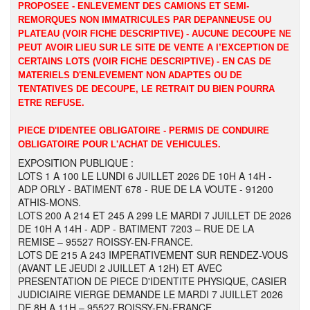
PROPOSEE - ENLEVEMENT DES CAMIONS ET SEMI-
REMORQUES NON IMMATRICULES PAR DEPANNEUSE OU
PLATEAU (VOIR FICHE DESCRIPTIVE) - AUCUNE DECOUPE NE
PEUT AVOIR LIEU SUR LE SITE DE VENTE A l’EXCEPTION DE
CERTAINS LOTS (VOIR FICHE DESCRIPTIVE) - EN CAS DE
MATERIELS D'ENLEVEMENT NON ADAPTES OU DE
TENTATIVES DE DECOUPE, LE RETRAIT DU BIEN POURRA
ETRE REFUSE.
PIECE D'IDENTEE OBLIGATOIRE - PERMIS DE CONDUIRE
OBLIGATOIRE POUR L'ACHAT DE VEHICULES.
EXPOSITION PUBLIQUE :
LOTS 1 A 100 LE LUNDI 6 JUILLET 2026 DE 10H A 14H -
ADP ORLY - BATIMENT 678 - RUE DE LA VOUTE - 91200
ATHIS-MONS.
LOTS 200 A 214 ET 245 A 299 LE MARDI 7 JUILLET DE 2026
DE 10H A 14H - ADP - BATIMENT 7203 – RUE DE LA
REMISE – 95527 ROISSY-EN-FRANCE.
LOTS DE 215 A 243 IMPERATIVEMENT SUR RENDEZ-VOUS
(AVANT LE JEUDI 2 JUILLET A 12H) ET AVEC
PRESENTATION DE PIECE D'IDENTITE PHYSIQUE, CASIER
JUDICIAIRE VIERGE DEMANDE LE MARDI 7 JUILLET 2026
DE 8H A 11H – 95527 ROISSY-EN-FRANCE.