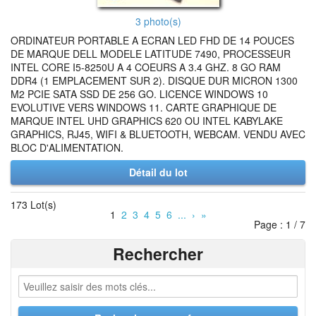
3 photo(s)
ORDINATEUR PORTABLE A ECRAN LED FHD DE 14 POUCES
DE MARQUE DELL MODELE LATITUDE 7490, PROCESSEUR
INTEL CORE I5-8250U A 4 COEURS A 3.4 GHZ. 8 GO RAM
DDR4 (1 EMPLACEMENT SUR 2). DISQUE DUR MICRON 1300
M2 PCIE SATA SSD DE 256 GO. LICENCE WINDOWS 10
EVOLUTIVE VERS WINDOWS 11. CARTE GRAPHIQUE DE
MARQUE INTEL UHD GRAPHICS 620 OU INTEL KABYLAKE
GRAPHICS, RJ45, WIFI & BLUETOOTH, WEBCAM. VENDU AVEC
BLOC D'ALIMENTATION.
Détail du lot
173 Lot(s)
1
2
3
4
5
6
...
›
»
Page : 1 / 7
Rechercher