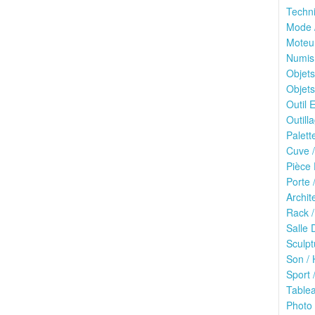
Techn
Mode /
Moteu
Numis
Objets
Objets
Outil E
Outilla
Palett
Cuve /
Pièce 
Porte 
Archit
Rack /
Salle 
Sculpt
Son / 
Sport /
Tablea
Photo 