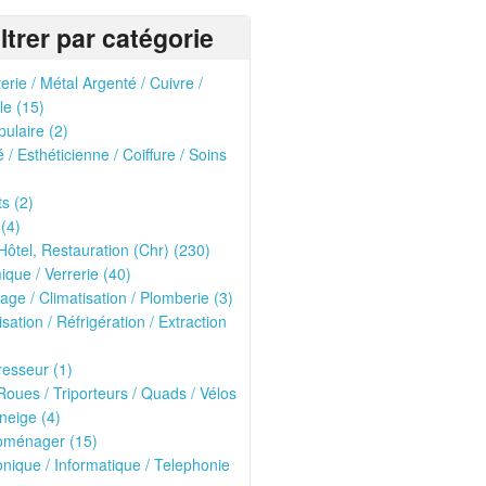
iltrer par catégorie
erie / Métal Argenté / Cuivre /
le (15)
pulaire (2)
 / Esthéticienne / Coiffure / Soins
ts (2)
 (4)
Hôtel, Restauration (Chr) (230)
que / Verrerie (40)
age / Climatisation / Plomberie (3)
isation / Réfrigération / Extraction
esseur (1)
oues / Triporteurs / Quads / Vélos
neige (4)
roménager (15)
onique / Informatique / Telephonie