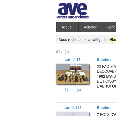
Accueil
Acheter
Vend
Vous recherchez la catégorie :
Bib
2 Lot(s)
Lot n° 87
Bibelots
22 FAC-SI
DECOUVER
1982 DANS
DE ROISS
L'AEROPOR
1 photo(s)
Lot n° 348
Bibelots
7 POTS D'