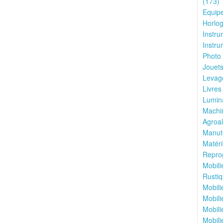
(173)
Equipe
Horlog
Instru
Instru
Photo 
Jouets
Levage
Livres
Lumina
Machin
Agroal
Manute
Matéri
Reprog
Mobili
Rustiq
Mobili
Mobili
Mobili
Mobili