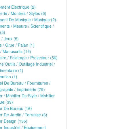
ment Électrique (2)
erie / Montres / Stylos (5)
ment De Musique / Musique (2)
ments / Mesure / Scientifique /
(5)
 / Jeux (5)
 / Grue / Palan (1)
 / Manuscrits (19)
ire / Eclairage / Projecteur (56)
e Outils / Outillage Industriel /
imentaire (1)
ntion (1)
el De Bureau / Fournitures /
raphie / Imprimerie (79)
er / Mobilier De Style / Mobilier
ue (39)
er De Bureau (16)
er De Jardin / Terrasse (6)
er Design (135)
er Industriel / Equipement