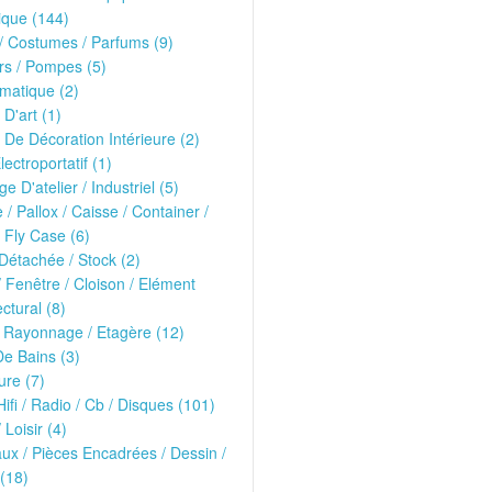
ique (144)
 Costumes / Parfums (9)
rs / Pompes (5)
matique (2)
 D'art (1)
 De Décoration Intérieure (2)
lectroportatif (1)
ge D'atelier / Industriel (5)
e / Pallox / Caisse / Container /
 Fly Case (6)
Détachée / Stock (2)
/ Fenêtre / Cloison / Elément
ectural (8)
 Rayonnage / Etagère (12)
De Bains (3)
ure (7)
Hifi / Radio / Cb / Disques (101)
 Loisir (4)
ux / Pièces Encadrées / Dessin /
(18)