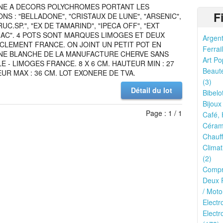
NE A DECORS POLYCHROMES PORTANT LES
F
ONS : "BELLADONE", "CRISTAUX DE LUNE", "ARSENIC",
UC.SP.", "EX DE TAMARIND", "IPECA OFF", "EXT
 AC". 4 POTS SONT MARQUES LIMOGES ET DEUX
Argent
CLEMENT FRANCE. ON JOINT UN PETIT POT EN
Ferrail
NE BLANCHE DE LA MANUFACTURE CHERVE SANS
Art Po
 - LIMOGES FRANCE. 8 X 6 CM. HAUTEUR MIN : 27
Beauté
UR MAX : 36 CM. LOT EXONERE DE TVA.
(3)
Détail du lot
Bibelo
Bijoux
Page : 1 / 1
Café, 
Cérami
Chauff
Climat
(2)
Compr
Deux R
/ Moto
Elect
Electr