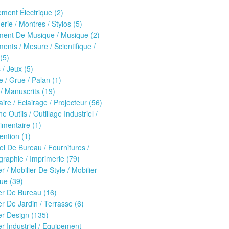
ment Électrique (2)
erie / Montres / Stylos (5)
ment De Musique / Musique (2)
ments / Mesure / Scientifique /
(5)
 / Jeux (5)
 / Grue / Palan (1)
 / Manuscrits (19)
ire / Eclairage / Projecteur (56)
e Outils / Outillage Industriel /
imentaire (1)
ntion (1)
el De Bureau / Fournitures /
raphie / Imprimerie (79)
er / Mobilier De Style / Mobilier
ue (39)
er De Bureau (16)
er De Jardin / Terrasse (6)
er Design (135)
er Industriel / Equipement