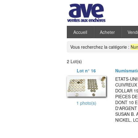
Accueil
Acheter
Vend
Vous recherchez la catégorie :
Num
2 Lot(s)
Lot n° 16
Numismati
ETATS-UNI
CUIVREUX 
DOLLAR 19
PIECES DE
DONT 10 E
1 photo(s)
D'ARGENT 
SUSAN B. 
NICKEL. L