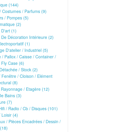
ique (144)
 Costumes / Parfums (9)
rs / Pompes (5)
matique (2)
 D'art (1)
 De Décoration Intérieure (2)
lectroportatif (1)
ge D'atelier / Industriel (5)
e / Pallox / Caisse / Container /
 Fly Case (6)
Détachée / Stock (2)
/ Fenêtre / Cloison / Elément
ectural (8)
 Rayonnage / Etagère (12)
De Bains (3)
ure (7)
Hifi / Radio / Cb / Disques (101)
 Loisir (4)
ux / Pièces Encadrées / Dessin /
(18)