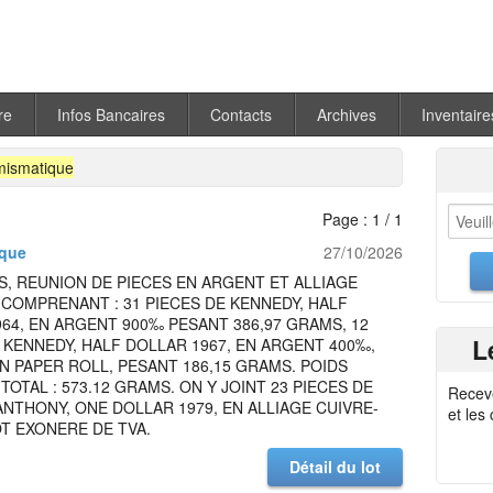
re
Infos Bancaires
Contacts
Archives
Inventaire
ismatique
Page : 1 / 1
que
27/10/2026
S, REUNION DE PIECES EN ARGENT ET ALLIAGE
COMPRENANT : 31 PIECES DE KENNEDY, HALF
64, EN ARGENT 900‰ PESANT 386,97 GRAMS, 12
L
 KENNEDY, HALF DOLLAR 1967, EN ARGENT 400‰,
N PAPER ROLL, PESANT 186,15 GRAMS. POIDS
TOTAL : 573.12 GRAMS. ON Y JOINT 23 PIECES DE
Recev
ANTHONY, ONE DOLLAR 1979, EN ALLIAGE CUIVRE-
et les
OT EXONERE DE TVA.
Détail du lot