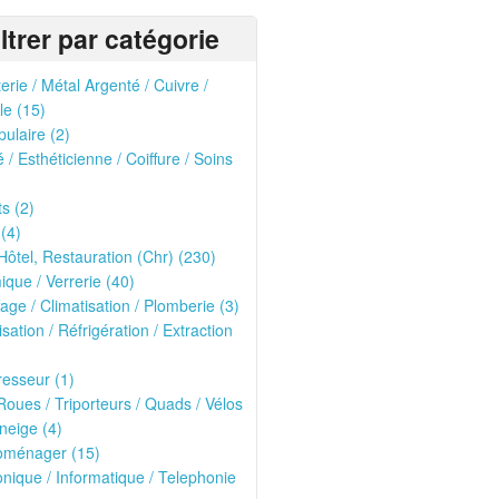
iltrer par catégorie
erie / Métal Argenté / Cuivre /
le (15)
pulaire (2)
 / Esthéticienne / Coiffure / Soins
ts (2)
 (4)
Hôtel, Restauration (Chr) (230)
que / Verrerie (40)
age / Climatisation / Plomberie (3)
isation / Réfrigération / Extraction
esseur (1)
oues / Triporteurs / Quads / Vélos
neige (4)
roménager (15)
onique / Informatique / Telephonie