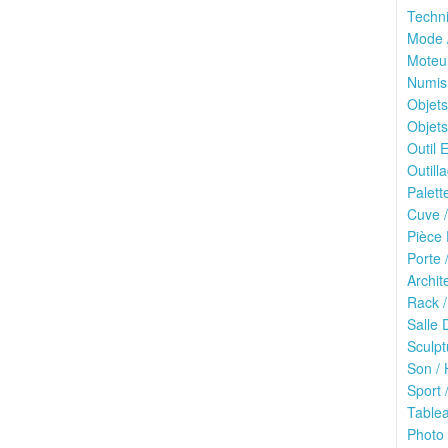
Techn
Mode /
Moteu
Numis
Objets
Objets
Outil E
Outilla
Palett
Cuve /
Pièce 
Porte 
Archit
Rack /
Salle 
Sculpt
Son / 
Sport /
Tablea
Photo 