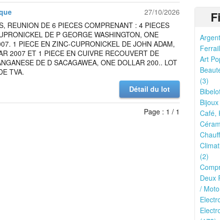
que
27/10/2026
F
S, REUNION DE 6 PIECES COMPRENANT : 4 PIECES
CUPRONICKEL DE P GEORGE WASHINGTON, ONE
Argent
07. 1 PIECE EN ZINC-CUPRONICKEL DE JOHN ADAM,
Ferrail
R 2007 ET 1 PIECE EN CUIVRE RECOUVERT DE
Art Po
NGANESE DE D SACAGAWEA, ONE DOLLAR 200.. LOT
Beauté
E TVA.
(3)
Détail du lot
Bibelo
Bijoux
Page : 1 / 1
Café, 
Cérami
Chauff
Climat
(2)
Compr
Deux R
/ Moto
Elect
Electr