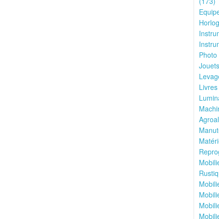
(173)
Equipe
Horlog
Instru
Instru
Photo 
Jouets
Levage
Livres
Lumina
Machin
Agroal
Manute
Matéri
Reprog
Mobili
Rustiq
Mobili
Mobili
Mobili
Mobili