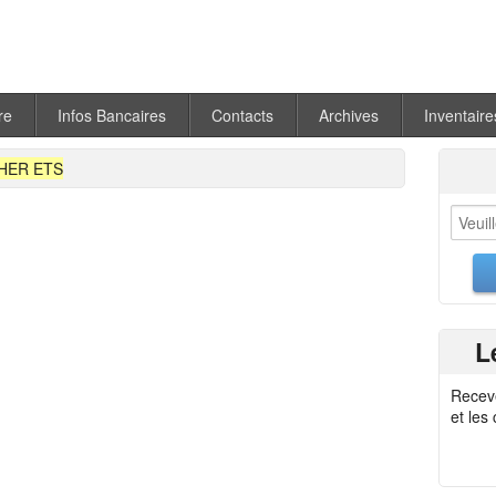
re
Infos Bancaires
Contacts
Archives
Inventaire
HER ETS
L
Recev
et les