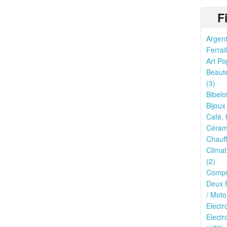
F
Argent
Ferrail
Art Po
Beauté
(3)
Bibelo
Bijoux
Café, 
Cérami
Chauff
Climat
(2)
Compr
Deux R
/ Moto
Elect
Electr