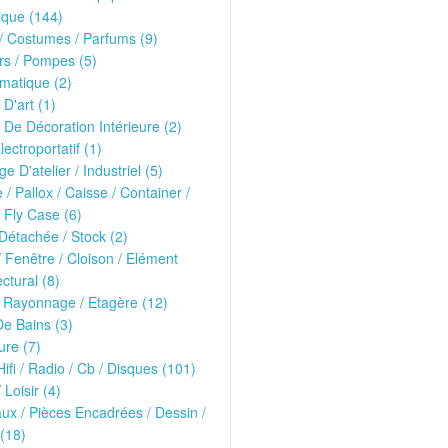
ique (144)
 Costumes / Parfums (9)
rs / Pompes (5)
matique (2)
 D'art (1)
 De Décoration Intérieure (2)
lectroportatif (1)
ge D'atelier / Industriel (5)
e / Pallox / Caisse / Container /
 Fly Case (6)
Détachée / Stock (2)
/ Fenêtre / Cloison / Elément
ectural (8)
 Rayonnage / Etagère (12)
De Bains (3)
ure (7)
Hifi / Radio / Cb / Disques (101)
 Loisir (4)
ux / Pièces Encadrées / Dessin /
(18)