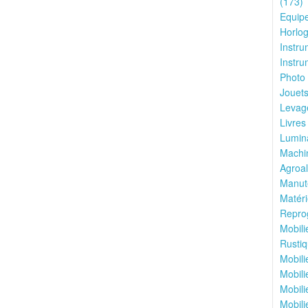
(173)
Equipe
Horlog
Instru
Instru
Photo 
Jouets
Levage
Livres
Lumina
Machin
Agroal
Manute
Matéri
Reprog
Mobili
Rustiq
Mobili
Mobili
Mobili
Mobili