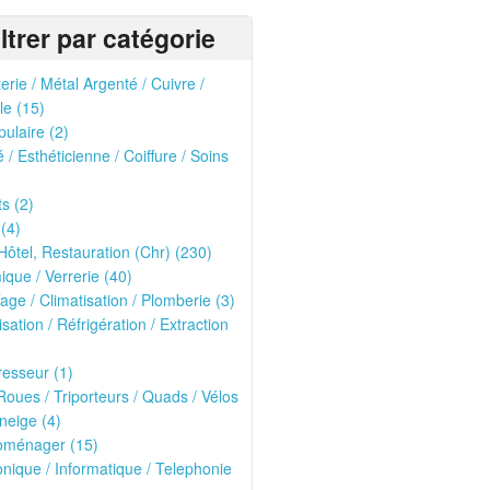
iltrer par catégorie
erie / Métal Argenté / Cuivre /
le (15)
pulaire (2)
 / Esthéticienne / Coiffure / Soins
ts (2)
 (4)
Hôtel, Restauration (Chr) (230)
que / Verrerie (40)
age / Climatisation / Plomberie (3)
isation / Réfrigération / Extraction
esseur (1)
oues / Triporteurs / Quads / Vélos
neige (4)
roménager (15)
onique / Informatique / Telephonie