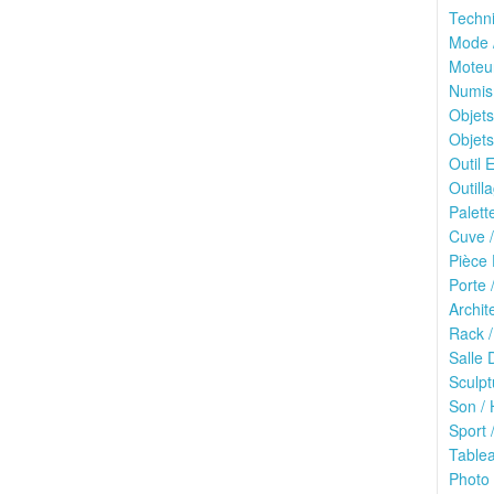
Techn
Mode /
Moteu
Numis
Objets
Objets
Outil E
Outilla
Palett
Cuve /
Pièce 
Porte 
Archit
Rack /
Salle 
Sculpt
Son / 
Sport /
Tablea
Photo 