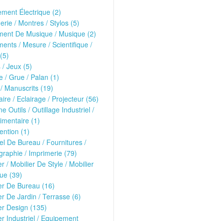
ment Électrique (2)
erie / Montres / Stylos (5)
ment De Musique / Musique (2)
ments / Mesure / Scientifique /
(5)
 / Jeux (5)
 / Grue / Palan (1)
 / Manuscrits (19)
ire / Eclairage / Projecteur (56)
e Outils / Outillage Industriel /
imentaire (1)
ntion (1)
el De Bureau / Fournitures /
raphie / Imprimerie (79)
er / Mobilier De Style / Mobilier
ue (39)
er De Bureau (16)
er De Jardin / Terrasse (6)
er Design (135)
er Industriel / Equipement