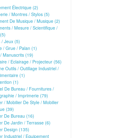
ment Électrique (2)
erie / Montres / Stylos (5)
ment De Musique / Musique (2)
ments / Mesure / Scientifique /
(5)
 / Jeux (5)
 / Grue / Palan (1)
 / Manuscrits (19)
ire / Eclairage / Projecteur (56)
e Outils / Outillage Industriel /
imentaire (1)
ntion (1)
el De Bureau / Fournitures /
raphie / Imprimerie (79)
er / Mobilier De Style / Mobilier
ue (39)
er De Bureau (16)
er De Jardin / Terrasse (6)
er Design (135)
er Industriel / Equipement