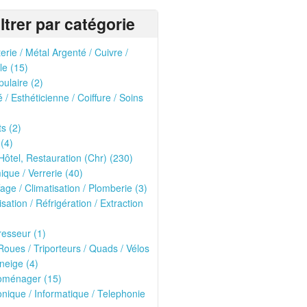
iltrer par catégorie
erie / Métal Argenté / Cuivre /
le (15)
pulaire (2)
 / Esthéticienne / Coiffure / Soins
ts (2)
 (4)
Hôtel, Restauration (Chr) (230)
que / Verrerie (40)
age / Climatisation / Plomberie (3)
isation / Réfrigération / Extraction
esseur (1)
oues / Triporteurs / Quads / Vélos
neige (4)
roménager (15)
onique / Informatique / Telephonie