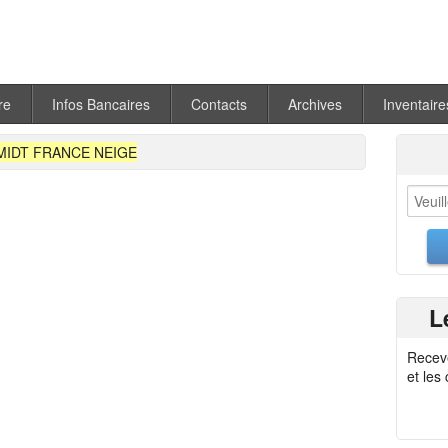
re
Infos Bancaires
Contacts
Archives
Inventaire
MIDT FRANCE NEIGE
L
Recev
et les