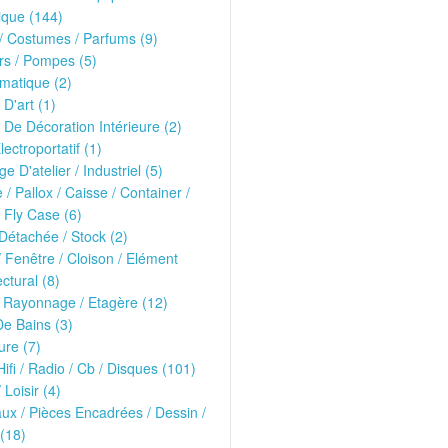
ique (144)
 Costumes / Parfums (9)
rs / Pompes (5)
matique (2)
 D'art (1)
 De Décoration Intérieure (2)
lectroportatif (1)
ge D'atelier / Industriel (5)
e / Pallox / Caisse / Container /
 Fly Case (6)
Détachée / Stock (2)
/ Fenêtre / Cloison / Elément
ectural (8)
 Rayonnage / Etagère (12)
De Bains (3)
ure (7)
Hifi / Radio / Cb / Disques (101)
 Loisir (4)
ux / Pièces Encadrées / Dessin /
(18)