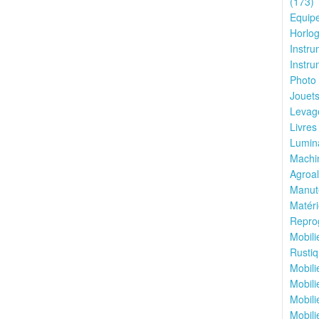
(173)
Equipe
Horlog
Instru
Instru
Photo 
Jouets
Levage
Livres
Lumina
Machin
Agroal
Manute
Matéri
Reprog
Mobili
Rustiq
Mobili
Mobili
Mobili
Mobili