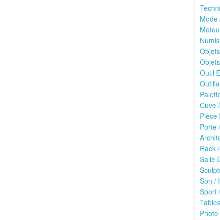
Techn
Mode /
Moteu
Numis
Objets
Objets
Outil E
Outilla
Palett
Cuve /
Pièce 
Porte 
Archit
Rack /
Salle 
Sculpt
Son / 
Sport /
Tablea
Photo 