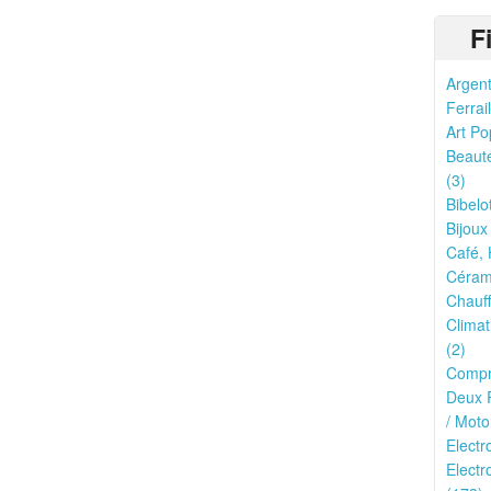
F
Argent
Ferrail
Art Po
Beauté
(3)
Bibelo
Bijoux
Café, 
Cérami
Chauff
Climat
(2)
Compr
Deux R
/ Moto
Elect
Electr